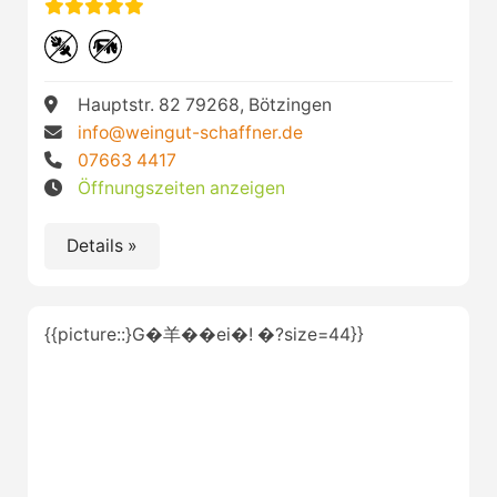
Hauptstr. 82 79268, Bötzingen
info@weingut-schaffner.de
07663 4417
Öffnungszeiten anzeigen
Details »
{{picture::}G�⽺��ei�! �?size=44}}