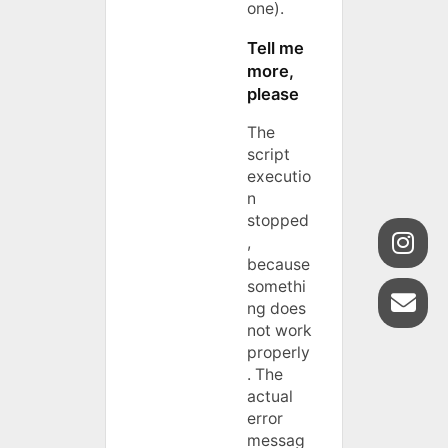
one).
Tell me
more,
please
The
script
executio
n
stopped
,
because
somethi
ng does
not work
properly
. The
actual
error
messag