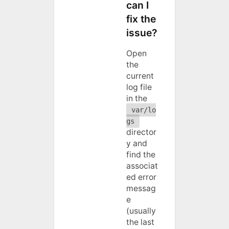
can I
fix the
issue?
Open
the
current
log file
in the
var/lo
gs
director
y and
find the
associat
ed error
messag
e
(usually
the last