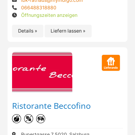
ibk-rathaus@myindigo.com
066488318880
Öffnungszeiten anzeigen
Details »
Liefern lassen »
Ristorante Beccofino
Rupertgasse 7 5020, Salzburg