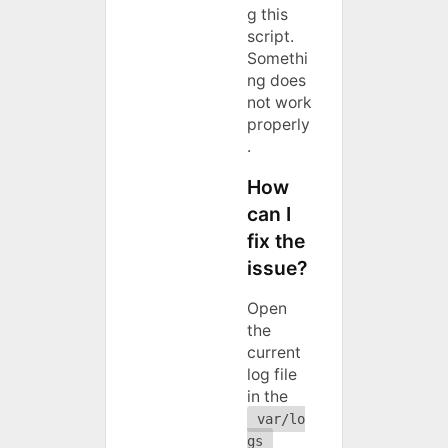
g this
script.
Somethi
ng does
not work
properly
.
How
can I
fix the
issue?
Open
the
current
log file
in the
var/lo
gs