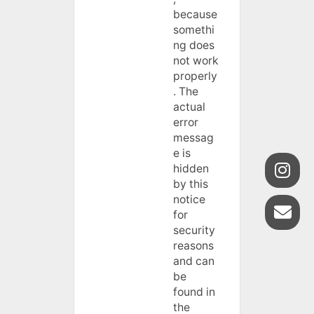
because
somethi
ng does
not work
properly
. The
actual
error
messag
e is
hidden
by this
notice
for
security
reasons
and can
be
found in
the