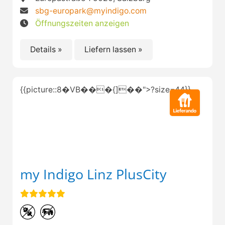
sbg-europark@myindigo.com
Öffnungszeiten anzeigen
Details »
Liefern lassen »
{{picture::8�VB���{]��">?size=44}}
my Indigo Linz PlusCity