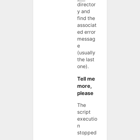
director
y and
find the
associat
ed error
messag
e
(usually
the last
one).
Tell me
more,
please
The
script
executio
n
stopped
,