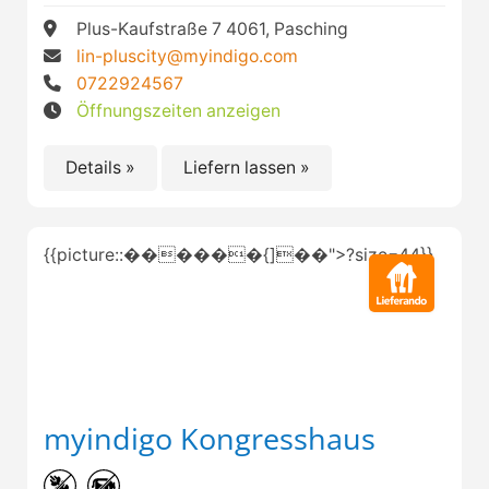
Plus-Kaufstraße 7 4061, Pasching
lin-pluscity@myindigo.com
0722924567
Öffnungszeiten anzeigen
Details »
Liefern lassen »
{{picture::������{]��">?size=44}}
myindigo Kongresshaus