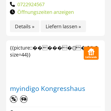
0722924567
Öffnungszeiten anzeigen
Details »
Liefern lassen »
{{picture::������{]��">?
size=44}}
myindigo Kongresshaus