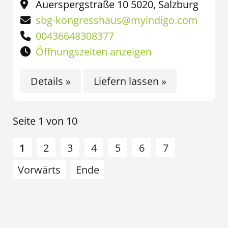
Auerspergstraße 10 5020, Salzburg
sbg-kongresshaus@myindigo.com
00436648308377
Öffnungszeiten anzeigen
Details »
Liefern lassen »
Seite 1 von 10
1
2
3
4
5
6
7
Vorwärts
Ende