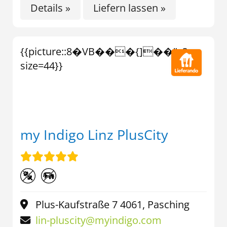
Details »
Liefern lassen »
{{picture::8�VB���{]��">?
size=44}}
my Indigo Linz PlusCity
Plus-Kaufstraße 7 4061, Pasching
lin-pluscity@myindigo.com