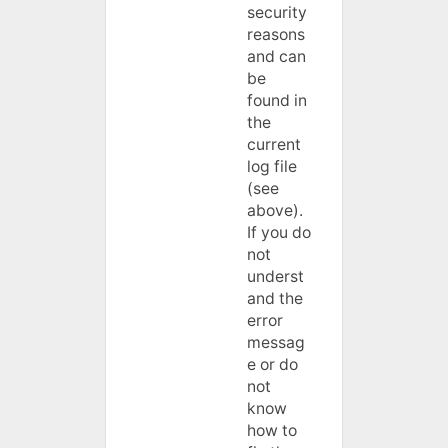
security
reasons
and can
be
found in
the
current
log file
(see
above).
If you do
not
underst
and the
error
messag
e or do
not
know
how to