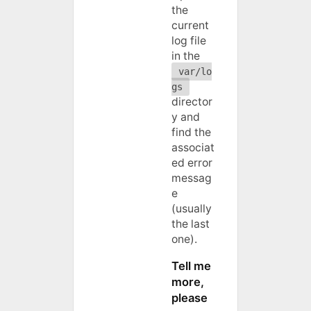
the
current
log file
in the
var/lo
gs
director
y and
find the
associat
ed error
messag
e
(usually
the last
one).
Tell me
more,
please