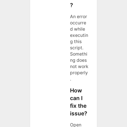
?
An error
occurre
d while
executin
g this
script.
Somethi
ng does
not work
properly
.
How
can I
fix the
issue?
Open