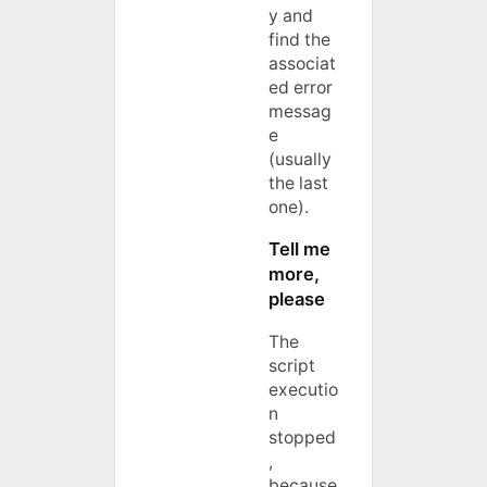
y and
find the
associat
ed error
messag
e
(usually
the last
one).
Tell me
more,
please
The
script
executio
n
stopped
,
because