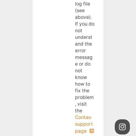
log file
(see
above).
If you do
not
underst
and the
error
messag
e or do
not
know
how to
fix the
problem
, visit
the
Contao
support
page