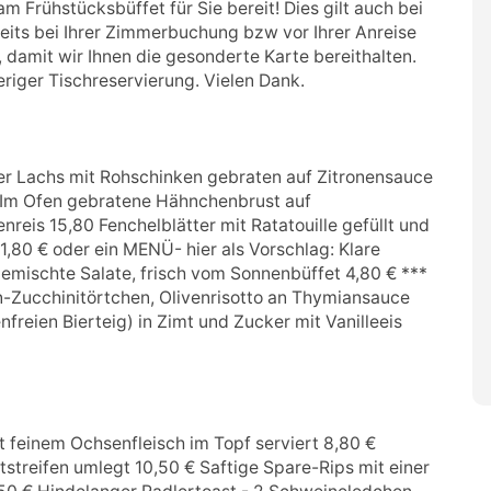
m Frühstücksbüffet für Sie bereit! Dies gilt auch bei
reits bei Ihrer Zimmerbuchung bzw vor Ihrer Anreise
 damit wir Ihnen die gesonderte Karte bereithalten.
heriger Tischreservierung. Vielen Dank.
achs mit Rohschinken gebraten auf Zitronensauce
 Im Ofen gebratene Hähnchenbrust auf
eis 15,80 Fenchelblätter mit Ratatouille gefüllt und
,80 € oder ein MENÜ- hier als Vorschlag: Klare
mischte Salate, frisch vom Sonnenbüffet 4,80 € ***
-Zucchinitörtchen, Olivenrisotto an Thymiansauce
freien Bierteig) in Zimt und Zucker mit Vanilleeis
inem Ochsenfleisch im Topf serviert 8,80 €
streifen umlegt 10,50 € Saftige Spare-Rips mit einer