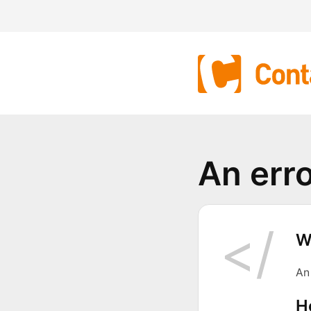
An err
W
An
H