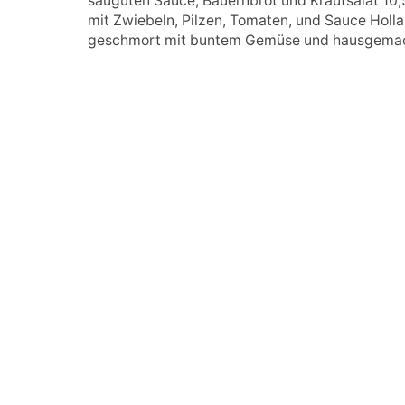
sauguten Sauce, Bauernbrot und Krautsalat 10
mit Zwiebeln, Pilzen, Tomaten, und Sauce Holl
geschmort mit buntem Gemüse und hausgemach