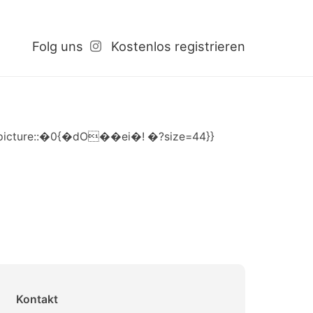
Folg uns
Kostenlos registrieren
{picture::�0{�dO��ei�! �?size=44}}
Kontakt