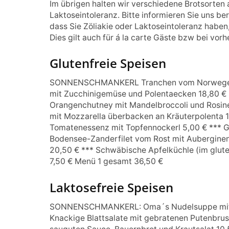
Im übrigen halten wir verschiedene Brotsorten a
Laktoseintoleranz. Bitte informieren Sie uns be
dass Sie Zöliakie oder Laktoseintoleranz haben,
Dies gilt auch für á la carte Gäste bzw bei vor
Glutenfreie Speisen
SONNENSCHMANKERL Tranchen vom Norweger L
mit Zucchinigemüse und Polentaecken 18,80 €
Orangenchutney mit Mandelbroccoli und Rosinenr
mit Mozzarella überbacken an Kräuterpolenta 11
Tomatenessenz mit Topfennockerl 5,00 € *** Ge
Bodensee-Zanderfilet vom Rost mit Auberginen
20,50 € *** Schwäbische Apfelküchle (im gluten
7,50 € Menü 1 gesamt 36,50 €
Laktosefreie Speisen
SONNENSCHMANKERL: Oma´s Nudelsuppe mit fe
Knackige Blattsalate mit gebratenen Putenbrust