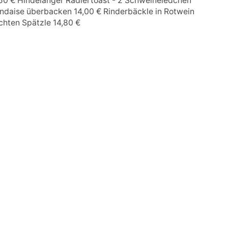
,50 € Hindelanger Radlertoast - 2 Schweineledchen
andaise überbacken 14,00 € Rinderbäckle in Rotwein
ten Spätzle 14,80 €